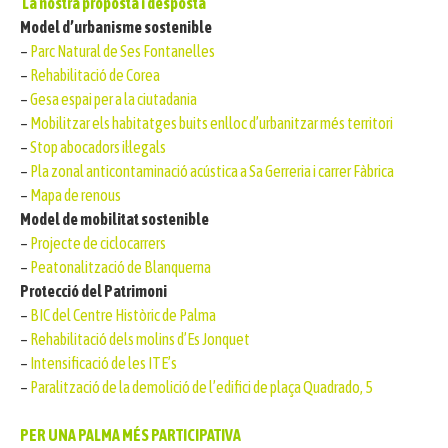
La nostra proposta i desposta
Model d’urbanisme sostenible
–
Parc Natural de Ses Fontanelles
–
Rehabilitació de Corea
–
Gesa espai per a la ciutadania
–
Mobilitzar els habitatges buits enlloc d’urbanitzar més territori
–
Stop abocadors il·legals
–
Pla zonal anticontaminació acústica a Sa Gerreria i carrer Fàbrica
–
Mapa de renous
Model de mobilitat sostenible
–
Projecte de ciclocarrers
–
Peatonalització de Blanquerna
Protecció del Patrimoni
–
BIC del Centre Històric de Palma
–
Rehabilitació dels molins d’Es Jonquet
–
Intensificació de les ITE’s
–
Paralització de la demolició de l’edifici de plaça Quadrado, 5
PER UNA PALMA MÉS PARTICIPATIVA