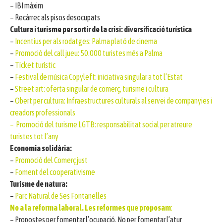
– IBI màxim
– Recàrrec als pisos desocupats
Cultura i turisme per sortir de la crisi: diversificació turística
–
Incentius per als rodatges: Palma plató de cinema
–
Promoció del call jueu: 50.000 turistes més a Palma
–
Tícket turístic
–
Festival de música Copyleft: iniciativa singular a tot l’Estat
–
Street art: oferta singular de comerç, turisme i cultura
–
Obert per cultura: Infraestructures culturals al servei de companyies i
creadors professionals
– Promoció del turisme LGTB: responsabilitat social per atreure
turistes tot l’any
Economia solidària:
–
Promoció del Comerç just
–
Foment del cooperativisme
Turisme de natura:
–
Parc Natural de Ses Fontanelles
No a la reforma laboral. Les reformes que proposam
:
– Propostes per fomentar l’ocupació. No per fomentar l’atur