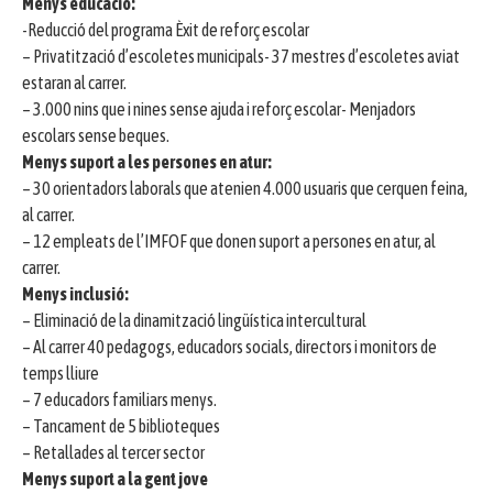
Menys educació:
-Reducció del programa Èxit de reforç escolar
– Privatització d’escoletes municipals- 37 mestres d’escoletes aviat
estaran al carrer.
– 3.000 nins que i nines sense ajuda i reforç escolar- Menjadors
escolars sense beques.
Menys suport a les persones en atur:
– 30 orientadors laborals que atenien 4.000 usuaris que cerquen feina,
al carrer.
– 12 empleats de l’IMFOF que donen suport a persones en atur, al
carrer.
Menys inclusió:
– Eliminació de la dinamització lingüística intercultural
– Al carrer 40 pedagogs, educadors socials, directors i monitors de
temps lliure
– 7 educadors familiars menys.
– Tancament de 5 biblioteques
– Retallades al tercer sector
Menys suport a la gent jove