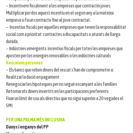
– Incentivem fiscalment a les empreses que contractin joves.
Multiplicar per dos aquest incentiu en el segon any a la mateixa
empresa si fa un contracte fixe al jove contractat.
– Incentius fiscals per aquelles empreses que tenen la responsabilitat
social com a prioritat: contractes a discapacitats o aturats de llarga
durada.
– Indústries emergents: incentius fiscals per totes les empreses que
aposten per les energies renovables o les indústries culturals
Rescatem persones
– Els bancs que reben diners del rescat s’han de comprometre a:
Realitzar la dació en pagament
Renegociar les hipoteques per no seguir escanyant a les famílies
Retornar els diners invertits en les participacions preferents
Fixar un límit de sou als directius que no sigui superior a 20 vegades el
SMI
PER UNA PALMA MÉS INCLUSIVA
Danys i enganys del PP