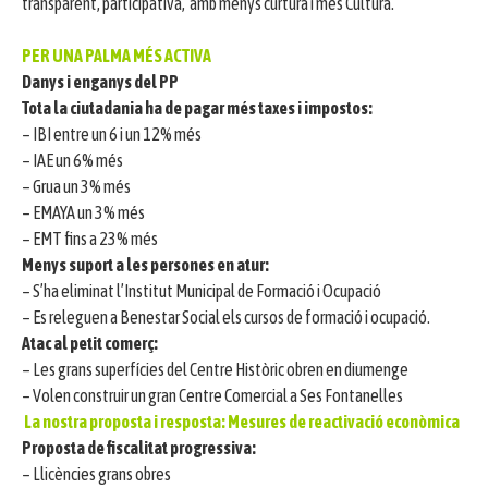
transparent, participativa, amb menys curtura i més Cultura.
PER UNA PALMA MÉS ACTIVA
Danys i enganys del PP
Tota la ciutadania ha de pagar més taxes i impostos:
– IBI entre un 6 i un 12% més
– IAE un 6% més
– Grua un 3% més
– EMAYA un 3% més
– EMT fins a 23% més
Menys suport a les persones en atur:
– S’ha eliminat l’Institut Municipal de Formació i Ocupació
– Es releguen a Benestar Social els cursos de formació i ocupació.
Atac al petit comerç:
– Les grans superfícies del Centre Històric obren en diumenge
– Volen construir un gran Centre Comercial a Ses Fontanelles
La nostra proposta i resposta: Mesures de reactivació econòmica
Proposta de fiscalitat progressiva:
– Llicències grans obres