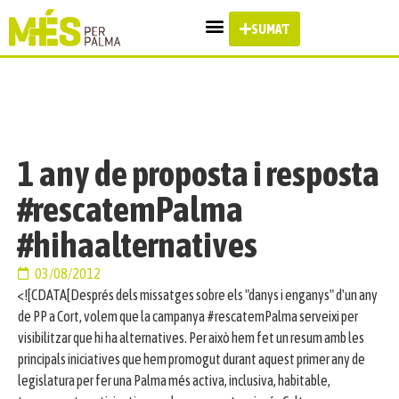
SUMA'T
1 any de proposta i resposta
#rescatemPalma
#hihaalternatives
03/08/2012
<![CDATA[Després dels missatges sobre els "danys i enganys" d'un any
de PP a Cort, volem que la campanya #rescatemPalma serveixi per
visibilitzar que hi ha alternatives. Per això hem fet un resum amb les
principals iniciatives que hem promogut durant aquest primer any de
legislatura per fer una Palma més activa, inclusiva, habitable,