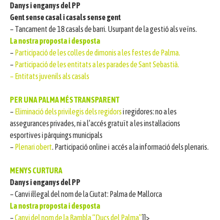
Danys i enganys del PP
Gent
sense casal i casals sense gent
– Tancament de 18 casals de barri. Usurpant de la gestió als veïns.
La nostra proposta i desposta
–
Participació de les colles de dimonis a les festes de Palma.
–
Participació de les entitats a les parades de Sant Sebastià.
– Entitats juvenils als casals
PER UNA PALMA MÉS TRANSPARENT
–
Eliminació dels privilegis dels regidors
i regidores: no a les
assegurances privades, ni a l’accés gratuït a les instal·lacions
esportives i pàrquings municipals
–
Plenari obert
. Participació online i accés a la informació dels plenaris.
MENYS CURTURA
Danys i enganys del PP
– Canvi il·legal del nom de la Ciutat: Palma de Mallorca
La nostra proposta i desposta
–
Canvi del nom de la Rambla “Ducs del Palma”
]]>