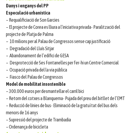
Danys i enganys del PP
Especulació urbanística
– Requalificiació de Son Garcies
– El projecte de Corea es lliura a l’iniciativa privada- Paralització del
projecte de Platja de Palma
– 10 milions per al Palau de Congressos sense cap justificació
– Degradació del Lluís Sitjar
– Abandonament de l’edifici de GESA
– Desprotecció de Ses Fontanelles per fer-hi un Centre Comercial
– Ocupació privada del la via pública
– Fiasco del Palau de Congressos
Model de mobilitat insostenible
– 300.000 euros per desmantellar el carril bici
– Retorn del cotxes a Blanquerna- Pujada del preu del bitllet de l’EMT
– Reducció de línies de bus- Eliminació de la gratuïtat del bus dels
menors de 16 anys
– Supressió del projecte de Trambadia
– Ordenança de bicicleta