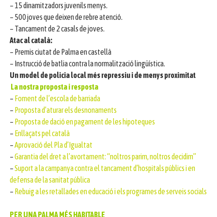
– 15 dinamitzadors juvenils menys.
– 500 joves que deixen de rebre atenció.
– Tancament de 2 casals de joves.
Atac al català:
– Premis ciutat de Palma en castellà
– Instrucció de batlia contra la normalització lingüística.
Un model de policia local més repressiu i de menys proximitat
La nostra proposta i resposta
–
Foment de l’escola de barriada
–
Proposta d’aturar els desnonaments
–
Proposta de dació en pagament de les hipoteques
–
Enllaçats pel català
–
Aprovació del Pla d’Igualtat
–
Garantia del dret a l’avortament: “noltros parim, noltros decidim”
–
Suport a la campanya contra el tancament d’hospitals públics i en
defensa de la sanitat pública
–
Rebuig a les retallades en educació i els programes de serveis socials
PER UNA PALMA MÉS HABITABLE