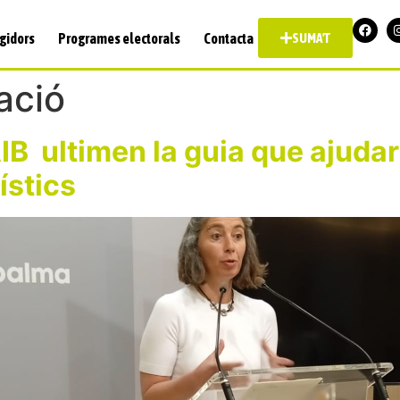
gidors
Programes electorals
Contacta
SUMA'T
ació
B ultimen la guia que ajudarà
ístics