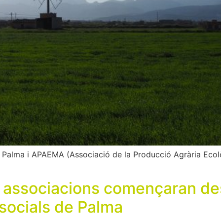
 Palma i APAEMA (Associació de la Producció Agrària Ecolò
 associacions començaran des 
socials de Palma