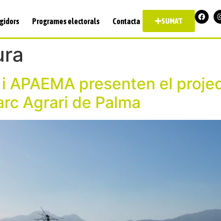
gidors
Programes electorals
Contacta
SUMA'T
ura
i APAEMA presenten el projec
arc Agrari de Palma