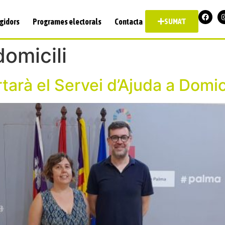
gidors
Programes electorals
Contacta
SUMA'T
domicili
arà el Servei d’Ajuda a Domici