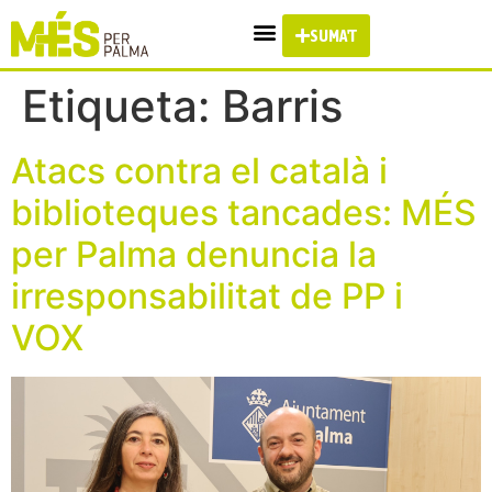
SUMA'T
Etiqueta:
Barris
Atacs contra el català i
biblioteques tancades: MÉS
per Palma denuncia la
irresponsabilitat de PP i
VOX