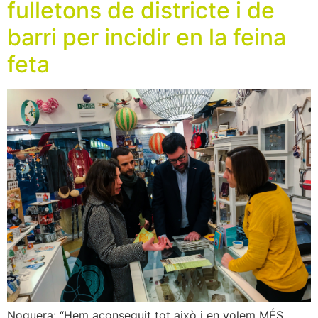
fulletons de districte i de
barri per incidir en la feina
feta
Noguera: “Hem aconseguit tot això i en volem MÉS.