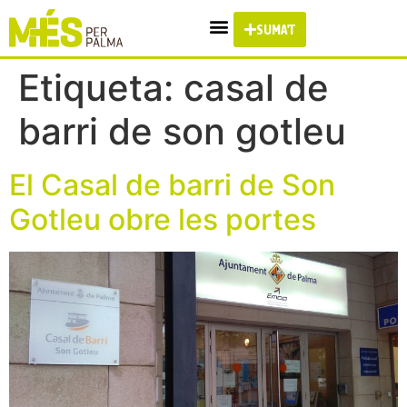
SUMA'T
Etiqueta:
casal de
barri de son gotleu
El Casal de barri de Son
Gotleu obre les portes