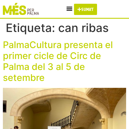
SUMA'T
Etiqueta:
can ribas
PalmaCultura presenta el
primer cicle de Circ de
Palma del 3 al 5 de
setembre