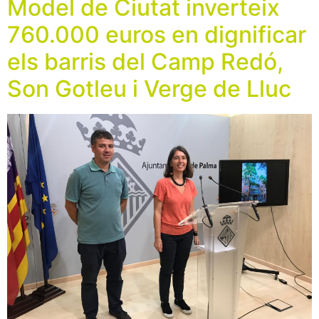
Model de Ciutat inverteix
760.000 euros en dignificar
els barris del Camp Redó,
Son Gotleu i Verge de Lluc