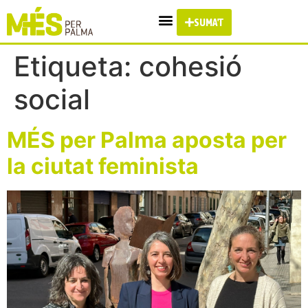
SUMA'T
Etiqueta:
cohesió
social
MÉS per Palma aposta per
la ciutat feminista