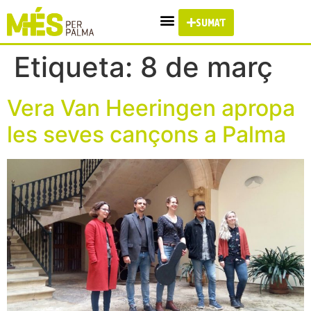
SUMA'T
Etiqueta:
8 de març
Vera Van Heeringen apropa
les seves cançons a Palma