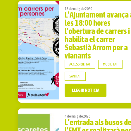
18 de maig de 2020
L’Ajuntament avança 
les 18:00 hores
l’obertura de carrers i
habilita el carrer
Sebastià Arrom per a
vianants
ACCESSIBILITAT
MOBILITAT
SANITAT
LLEGIR NOTÍCIA
4 de maig de 2020
L’entrada als busos d
l’EMT es realitzarà pe