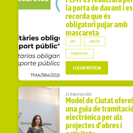
la porta de davant i es
recorda que és
obligatori pujar amb
mascareta
EMT
SANITAT
TRANSPORT
LLEGIR NOTÍCIA
21 d'abril de 2020
Model de Ciutat ofere
una guia de tramitaci
electrònica per als
projectes d’obres i