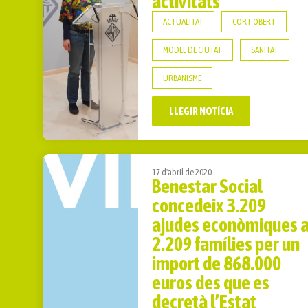
activitats
ACTUALITAT
CORT OBERT
MODEL DE CIUTAT
SANITAT
URBANISME
LLEGIR NOTÍCIA
17 d'abril de 2020
Benestar Social
concedeix 3.209
ajudes econòmiques 
2.209 famílies per un
import de 868.000
euros des que es
decretà l’Estat