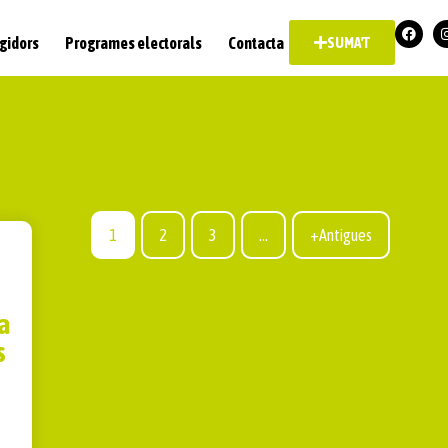
gidors
Programes electorals
Contacta
SUMA'T
1
2
3
…
+Antigues
la
s