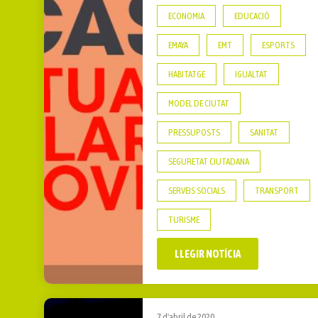
ECONOMIA
EDUCACIÓ
EMAYA
EMT
ESPORTS
HABITATGE
IGUALTAT
MODEL DE CIUTAT
PRESSUPOSTS
SANITAT
SEGURETAT CIUTADANA
SERVEIS SOCIALS
TRANSPORT
TURISME
LLEGIR NOTÍCIA
7 d'abril de 2020