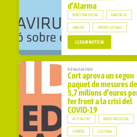
d’Alarma
BENESTAR SOCIAL
HABITATGE
SANITAT
SERVEIS SOCIALS
LLEGIR NOTÍCIA
8 d'abril de 2020
Cort aprova un segon
paquet de mesures d
5,7 milions d’euros pe
fer front a la crisi del
COVID-19
ACTUALITAT
BENESTAR SOCIAL
COMERÇ
CULTURA