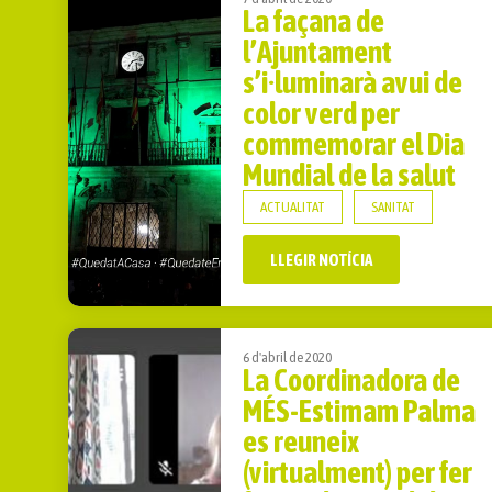
La façana de
l’Ajuntament
s’i·luminarà avui de
color verd per
commemorar el Dia
Mundial de la salut
ACTUALITAT
SANITAT
LLEGIR NOTÍCIA
6 d'abril de 2020
La Coordinadora de
MÉS-Estimam Palma
es reuneix
(virtualment) per fer