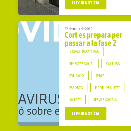
LLEGIR NOTÍCIA
22 de maig de 2020
Cort es prepara per
passar a la fase 2
#JOVULLPARTICIPAR
BENESTAR SOCIAL
CULTURA
EDUCACIÓ
EMAYA
ESPORTS
MODEL DE CIUTAT
SANITAT
SERVEIS SOCIALS
LLEGIR NOTÍCIA