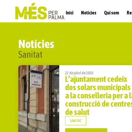
Inici
Notícies
Qui som
Re
Notícies
Sanitat
22 de juliol de 2020
L’ajuntament cedeix
dos solars municipals
a la conselleria per a 
construcció de centre
de salut
SANITAT