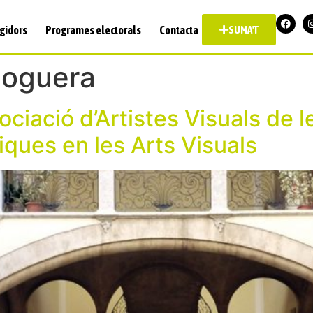
gidors
Programes electorals
Contacta
SUMA'T
Noguera
sociació d’Artistes Visuals de 
iques en les Arts Visuals