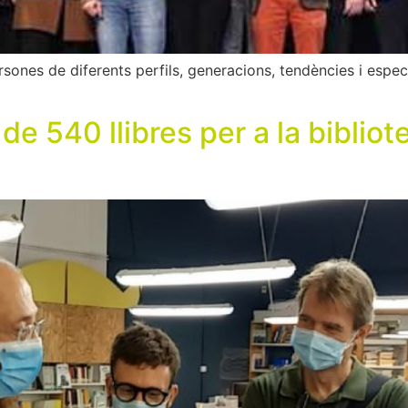
ones de diferents perfils, generacions, tendències i especia
 540 llibres per a la bibliote