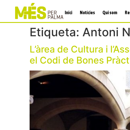
Inici
Notícies
Qui som
Re
Etiqueta:
Antoni 
L’àrea de Cultura i l’As
el Codi de Bones Pràct