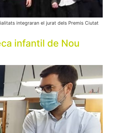
litats integraran el jurat dels Premis Ciutat
ca infantil de Nou